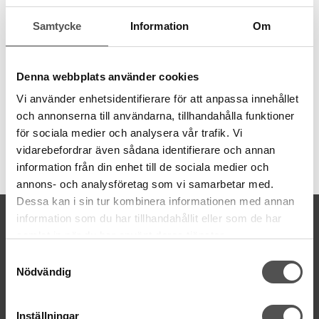
behov av olika grovlekar. Garnet är 8 meter långt och även
Samtycke
Information
Om
färgbeständigt.
6 trådar
8 meter
Denna webbplats använder cookies
100% bomull
färgbeständigt
Vi använder enhetsidentifierare för att anpassa innehållet
och annonserna till användarna, tillhandahålla funktioner
för sociala medier och analysera vår trafik. Vi
vidarebefordrar även sådana identifierare och annan
Artikelnummer:
information från din enhet till de sociala medier och
DMC117MC-647
annons- och analysföretag som vi samarbetar med.
Dessa kan i sin tur kombinera informationen med annan
KONTAKTA OSS
information som du har tillhandahållit eller som de har
samlat in när du har använt deras tjänster.
kontakt@symaskinsboden.se
Mailsvar inom 24 timmar
Samtyckesval
Nödvändig
Tel. 018-150525
BESÖK OSS
Inställningar