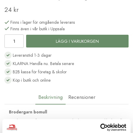
24 kr
Finns i lager för omgående leverans
Finns även i vår butik i Uppsala
LÄGG I VARUKORGEN
Leveranstid 1-3 dagar
KLARNA Handla nu. Betala senare
B2B kassa för företag & skolor
Köp i butik och online
Beskrivning
Recensioner
Brodergarn bomull
Moulinégarnet från DMC är av hög kvalité och passar lika bra till
frihandsbroderi som till korsstygnsbroderi. Det består av 6
trådar av bomull med vacker glans och kan delas upp efter