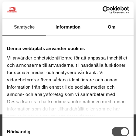
Satinband på metervara ljusrosa 10mm
Ett blankt och följsamt satinband av 100% polyester som bland
annat kan användas till midjeband till klänningar, för att knyta runt
Samtycke
Information
Om
kransar, för att hänga julkulor och för att slå in paket.
För att undvika att kanterna fransar kan du bränna lite försiktigt på
bandet så de smälter.
Denna webbplats använder cookies
Material: 100% polyester
Vi använder enhetsidentifierare för att anpassa innehållet
Bredd: 10 mm
och annonserna till användarna, tillhandahålla funktioner
för sociala medier och analysera vår trafik. Vi
Bandet säljs per meter.
vidarebefordrar även sådana identifierare och annan
information från din enhet till de sociala medier och
annons- och analysföretag som vi samarbetar med.
Artikelnummer:
Dessa kan i sin tur kombinera informationen med annan
bf350110400
information som du har tillhandahållit eller som de har
samlat in när du har använt deras tjänster.
KONTAKTA OSS
Samtyckesval
Nödvändig
kontakt@symaskinsboden.se