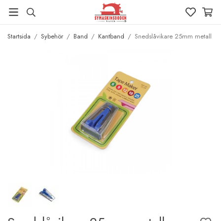
Startsida
/
Sybehör
/
Band
/
Kantband
/
Snedslåvikare 25mm metall