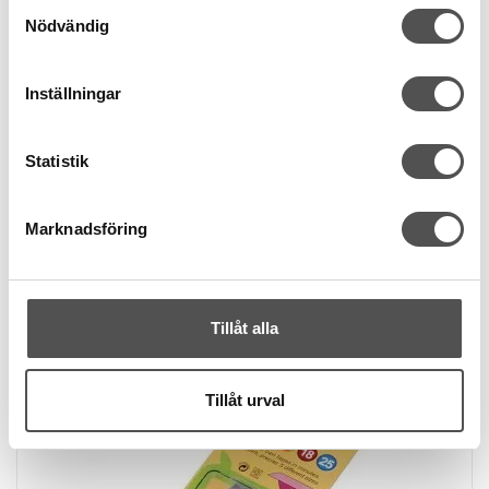
Samtyckesval
Nödvändig
Snedslåvikare 12mm metall
Metall
Inställningar
"Tape maker"
12 mm
59 kr
Statistik
KÖP
Marknadsföring
Finns i lager
Tillåt alla
Tillåt urval