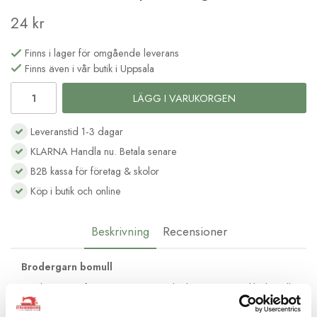
24 kr
Finns i lager för omgående leverans
Finns även i vår butik i Uppsala
LÄGG I VARUKORGEN
Leveranstid 1-3 dagar
KLARNA Handla nu. Betala senare
B2B kassa för företag & skolor
Köp i butik och online
Beskrivning
Recensioner
Brodergarn bomull
Moulinégarnet från DMC är av hög kvalité och passar lika bra till
frihandsbroderi som till korsstygnsbroderi. Det består av 6
trådar av bomull med vacker glans och kan delas upp efter