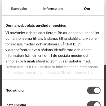
behov av olika grovlekar. Garnet är 8 meter långt och även
Samtycke
Information
Om
färgbeständigt.
6 trådar
8 meter
Denna webbplats använder cookies
100% bomull
färgbeständigt
Vi använder enhetsidentifierare för att anpassa innehållet
och annonserna till användarna, tillhandahålla funktioner
för sociala medier och analysera vår trafik. Vi
vidarebefordrar även sådana identifierare och annan
Artikelnummer:
information från din enhet till de sociala medier och
DMC117MC-800
annons- och analysföretag som vi samarbetar med.
Dessa kan i sin tur kombinera informationen med annan
KONTAKTA OSS
information som du har tillhandahållit eller som de har
samlat in när du har använt deras tjänster.
kontakt@symaskinsboden.se
Mailsvar inom 24 timmar
Samtyckesval
Nödvändig
Tel. 018-150525
BESÖK OSS
Inställningar